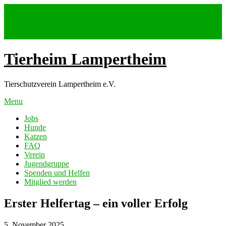
Skip
to
content
Tierheim Lampertheim
Tierschutzverein Lampertheim e.V.
Menu
Jobs
Hunde
Katzen
FAQ
Verein
Jugendgruppe
Spenden und Helfen
Mitglied werden
Erster Helfertag – ein voller Erfolg
5. November 2025