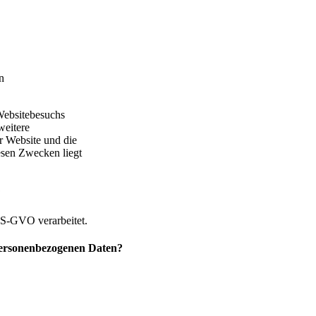
n
Websitebesuchs
weitere
er Website und die
iesen Zwecken liegt
?
DS-GVO verarbeitet.
personenbezogenen Daten?