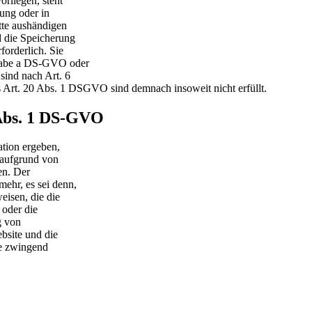
rliegen, steht
gung oder in
itte aushändigen
d die Speicherung
forderlich. Sie
hstabe a DS-GVO oder
sind nach Art. 6
 Art. 20 Abs. 1 DSGVO sind demnach insoweit nicht erfüllt.
 Abs. 1 DS-GVO
ation ergeben,
 aufgrund von
en. Der
ehr, es sei denn,
isen, die die
 oder die
g von
bsite und die
te zwingend