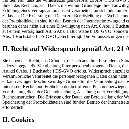
Für den Fall, dass die Voraussetzungen des Art. 20 Abs. 1 DS-GVO vo
Ihnen das Recht zu, sich Daten, die wir auf Grundlage Ihrer Einwilli
Erfüllung eines Vertrags automatisiert verarbeiten, an sich oder an Dr
zu lassen. Die Erfassung der Daten zur Bereitstellung der Website un
der Protokolldateien sind für den Betrieb der Internetseite zwingend er
beruhen daher nicht auf einer Einwilligung nach Art. 6 Abs. 1 Buc
auf einem Vertrag nach Art. 6 Abs. 1 Buchstabe b DS-GVO, sondern 
Abs. 1 Buchstabe f DS-GVO gerechtfertigt. Die Voraussetzungen des
II. Recht auf Widerspruch gemäß Art. 21
Sie haben das Recht, aus Gründen, die sich aus Ihrer besonderen Situ
jederzeit gegen die Verarbeitung Ihrer personenbezogenen Daten, die
Artikel 6 Abs. 1 Buchstabe f DS-GVO erfolgt, Widerspruch einzuleg
Verantwortliche verarbeitet die personenbezogenen Daten dann nicht m
er kann zwingende schutzwürdige Gründe für die Verarbeitung nachwe
Interessen, Rechte und Freiheiten der betroffenen Person überwiegen,
Verarbeitung dient der Geltendmachung, Ausübung oder Verteidigun
Rechtsansprüchen. Die Erfassung der Daten zur Bereitstellung der We
Speicherung der Protokolldateien sind für den Betrieb der Internetsei
erforderlich.
II. Cookies