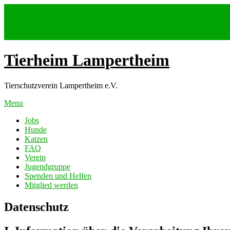
Skip
to
content
Tierheim Lampertheim
Tierschutzverein Lampertheim e.V.
Menu
Jobs
Hunde
Katzen
FAQ
Verein
Jugendgruppe
Spenden und Helfen
Mitglied werden
Datenschutz