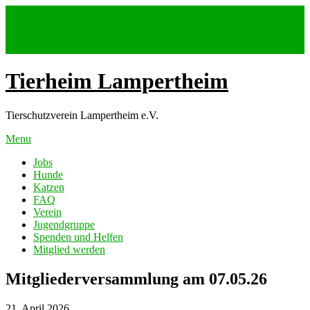
Skip
to
content
Tierheim Lampertheim
Tierschutzverein Lampertheim e.V.
Menu
Jobs
Hunde
Katzen
FAQ
Verein
Jugendgruppe
Spenden und Helfen
Mitglied werden
Mitgliederversammlung am 07.05.26
21. April 2026